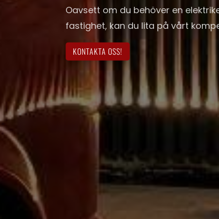
Oavsett om du behöver en elektriker 
fastighet, kan du lita på vårt komp
KONTAKTA OSS!